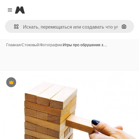
Magnific
Close menu
Поиск 
Главная
/
Стоковый
/
Фотографии
/
Игры про обрушение з…
Премиум