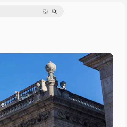
Поиск по изображению
Поиск