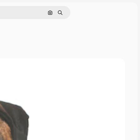
Поиск по изображению
Поиск