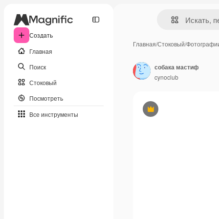
Создать
Главная
/
Стоковый
/
Фотографи
Главная
Поиск
собака мастиф
cynoclub
Стоковый
Посмотреть
Премиум
Все инструменты