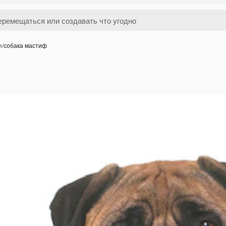
и
/
собака мастиф