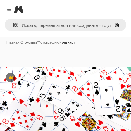
Magnific
Close menu
Поиск 
Главная
/
Стоковый
/
Фотографии
/
Куча карт
Премиум