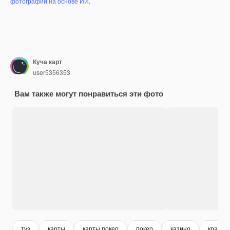
фотографий на основе ИИ
.
Куча карт
user5356353
Вам также могут понравиться эти фото
туз
карты
карты покер
покер
казино
красна