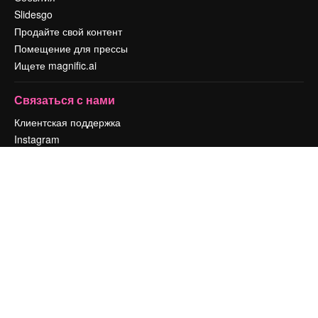
Slidesgo
Продайте свой контент
Помещение для прессы
Ищете magnific.ai
Связаться с нами
Клиентская поддержка
Instagram
YouTube
LinkedIn
TikTok
Discord
X
Reddit
Copyright © 2010-
2026
Freepik Company S.L.U.
Все права защищены
.