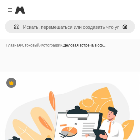
Magnific
Close menu
Поиск 
Главная
/
Стоковый
/
Фотографии
/
Деловая встреча в оф…
Премиум