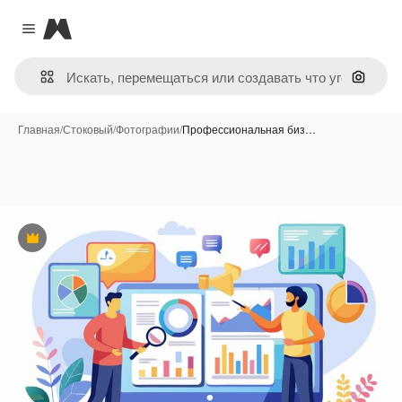
Magnific
Close menu
Поиск 
Главная
/
Стоковый
/
Фотографии
/
Профессиональная биз…
Премиум