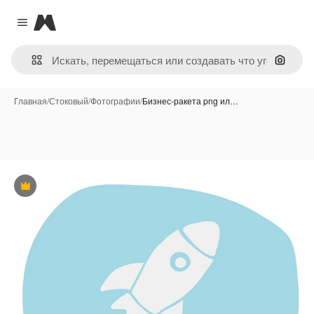
Magnific
Close menu
Поиск 
Главная
/
Стоковый
/
Фотографии
/
Бизнес-ракета png ил…
Премиум