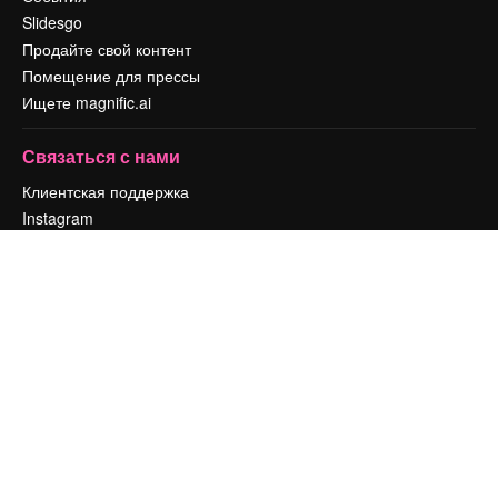
Slidesgo
Продайте свой контент
Помещение для прессы
Ищете magnific.ai
Связаться с нами
Клиентская поддержка
Instagram
YouTube
LinkedIn
TikTok
Discord
X
Reddit
Copyright © 2010-
2026
Freepik Company S.L.U.
Все права защищены
.