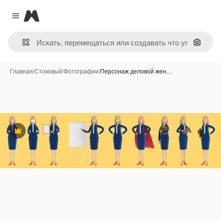
Magnific
Close menu
Поиск 
Главная
/
Стоковый
/
Фотографии
/
Персонаж деловой жен…
Премиум