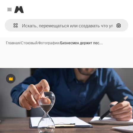
Magnific
Close menu
Поиск 
Главная
/
Стоковый
/
Фотографии
/
Бизнесмен держит пес…
Премиум