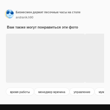
Бизнесмен держит песочные часы на столе
andranik.h90
Вам также могут понравиться эти фото
время работы
менеджер мужчина
управление
мужчин