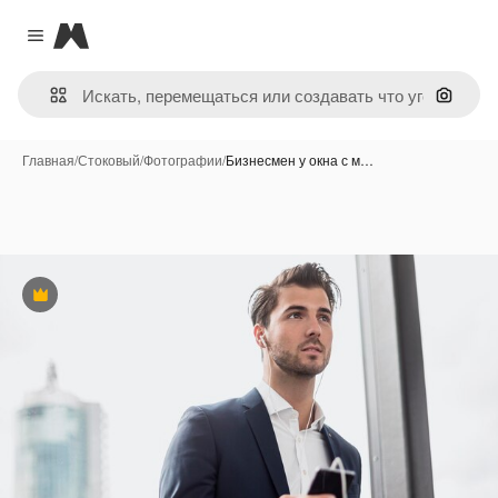
Magnific
Close menu
Поиск 
Главная
/
Стоковый
/
Фотографии
/
Бизнесмен у окна с м…
Премиум