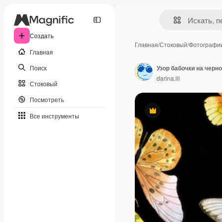
Создать
Главная
/
Стоковый
/
Фотографи
Главная
Поиск
Узор бабочки на черн
darina.ill
Стоковый
Посмотреть
Премиум
Все инструменты