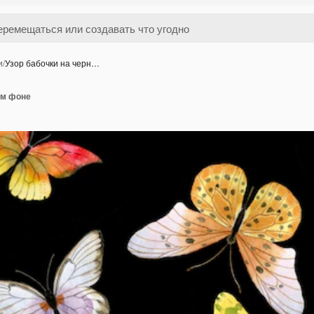
и
/
Узор бабочки на черн…
ом фоне