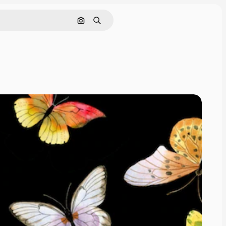
Поиск по изображению
Поиск