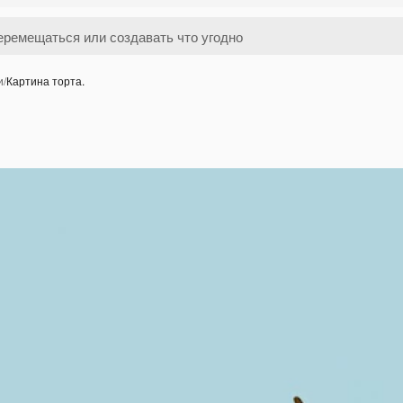
и
/
Картина торта.