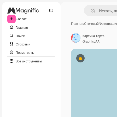
Создать
Главная
/
Стоковый
/
Фотографи
Главная
Поиск
Картина торта.
GraphicJAA
Стоковый
Посмотреть
Премиум
Все инструменты