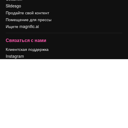
Slidesgo
Продайте свой контент
Помещение для прессы
Ищете magnific.ai
Связаться с нами
Клиентская поддержка
Instagram
YouTube
LinkedIn
TikTok
Discord
X
Reddit
Copyright © 2010-
2026
Freepik Company S.L.U.
Все права защищены
.