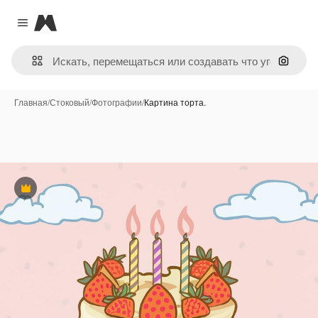
Magnific
Close menu
Поиск 
Главная
/
Стоковый
/
Фотографии
/
Картина торта.
Премиум