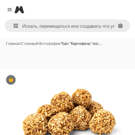
Magnific
Close menu
Поиск 
Главная
/
Стоковый
/
Фотографии
/
Торт "Картофель" пос…
Премиум