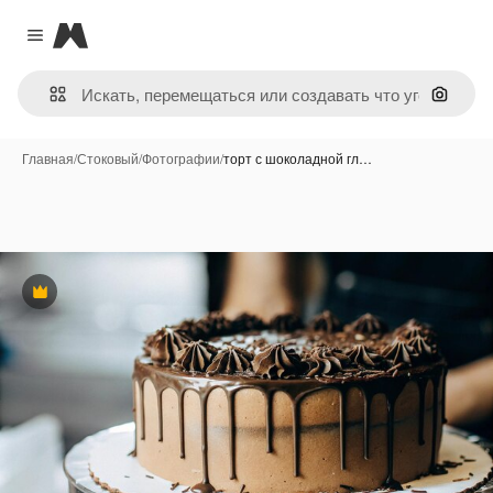
Magnific
Close menu
Поиск 
Главная
/
Стоковый
/
Фотографии
/
торт с шоколадной гл…
Премиум