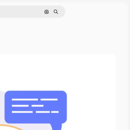
Поиск по изображению
Поиск