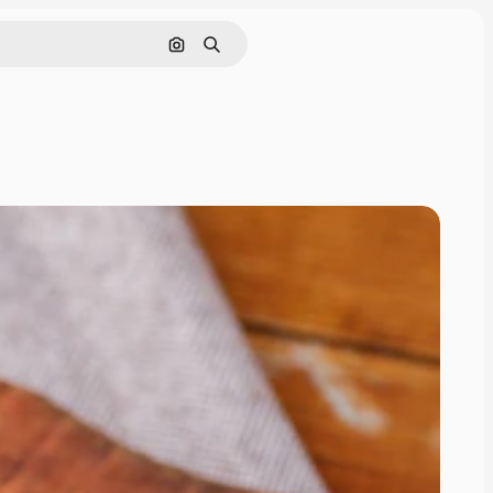
Поиск по изображению
Поиск