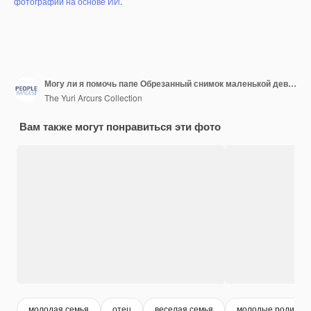
фотографий на основе ИИ
.
Могу ли я помочь папе Обрезанный снимок маленькой девочки, помогающей отцу поставить палатку
The Yuri Arcurs Collection
Вам также могут понравиться эти фото
молодая семья
отец
веселая семья
молодые родител