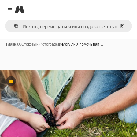
Magnific
Close menu
Поиск 
Главная
/
Стоковый
/
Фотографии
/
Могу ли я помочь пап…
Премиум