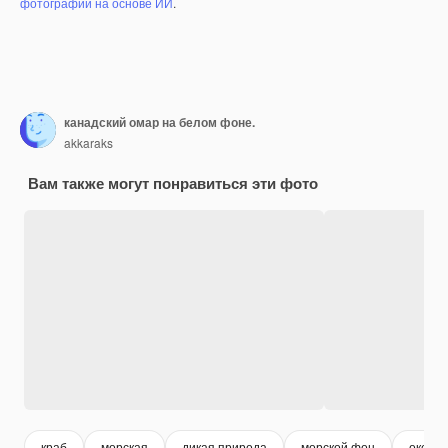
фотографий на основе ИИ
.
канадский омар на белом фоне.
akkaraks
Вам также могут понравиться эти фото
краб
морская
дикая природа
морской фон
океан