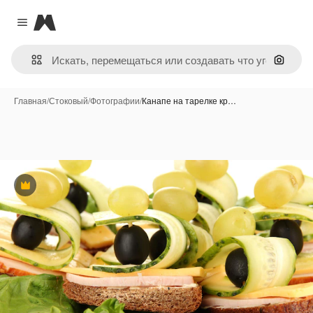
Magnific
Close menu
Поиск 
Главная
/
Стоковый
/
Фотографии
/
Канапе на тарелке кр…
Премиум