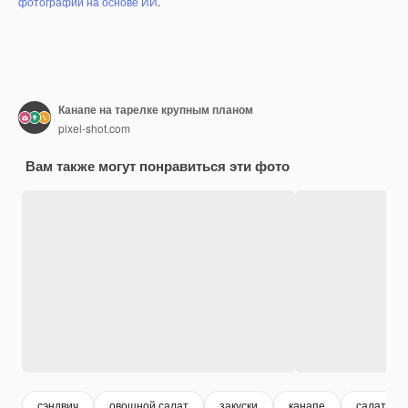
фотографий на основе ИИ
.
Канапе на тарелке крупным планом
pixel-shot.com
Вам также могут понравиться эти фото
сэндвич
овощной салат
закуски
канапе
салат