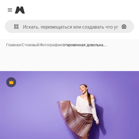
Magnific
Close menu
Поиск 
Главная
/
Стоковый
/
Фотографии
/
откровенная довольна…
Премиум