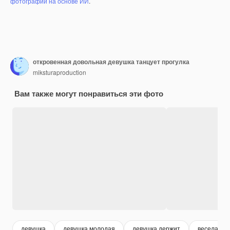
фотографий на основе ИИ
.
откровенная довольная девушка танцует прогулка
miksturaproduction
Вам также могут понравиться эти фото
девушка
девушка молодая
девушка держит
веселая ж