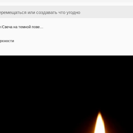
и
/
Свеча на темной пове…
ерхности