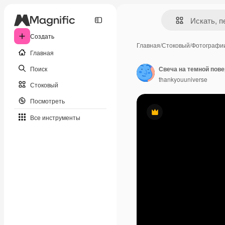
Создать
Главная
/
Стоковый
/
Фотографи
Главная
Поиск
Свеча на темной пов
thankyouuniverse
Стоковый
Посмотреть
Премиум
Все инструменты