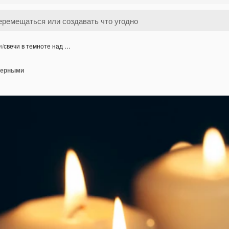
и
/
свечи в темноте над …
 черными