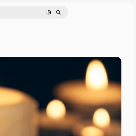
Поиск по изображению
Поиск