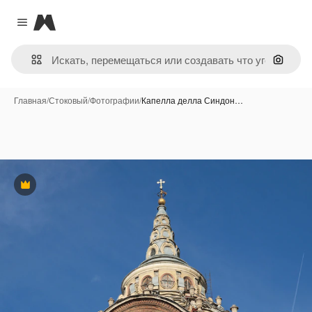
Magnific
Close menu
Поиск 
Главная
/
Стоковый
/
Фотографии
/
Капелла делла Синдон…
Премиум