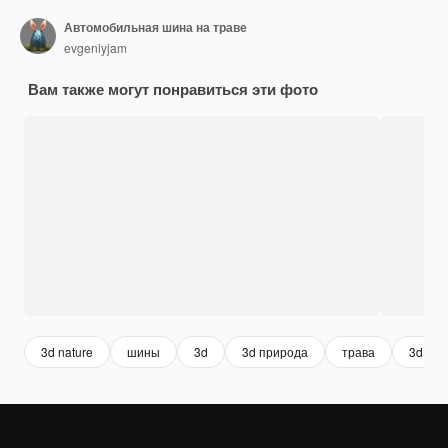
Автомобильная шина на траве
evgeniyjam
Вам также могут понравиться эти фото
3d nature
шины
3d
3d природа
трава
3d ren