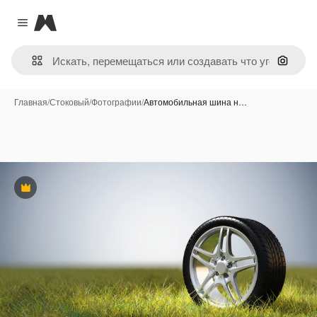
Magnific
Close menu
Поиск 
Главная
/
Стоковый
/
Фотографии
/
Автомобильная шина н…
Премиум