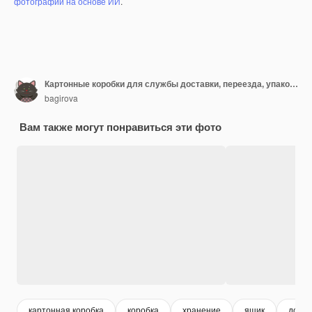
фотографий на основе ИИ
.
Картонные коробки для службы доставки, переезда, упаковки или подарков, изолированных на белом фоне
bagirova
Вам также могут понравиться эти фото
картонная коробка
коробка
хранение
ящик
доста