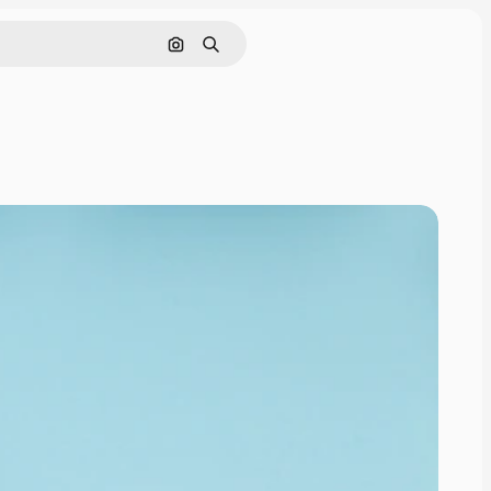
Поиск по изображению
Поиск