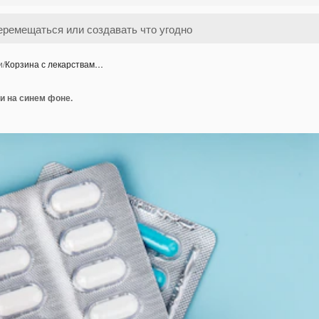
и
/
Корзина с лекарствам…
и на синем фоне.