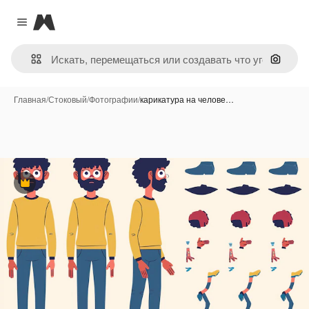
Magnific
Close menu
Поиск 
Главная
/
Стоковый
/
Фотографии
/
карикатура на челове…
Премиум