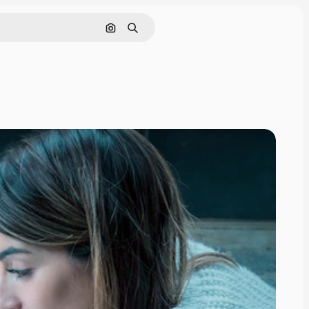
Поиск по изображению
Поиск