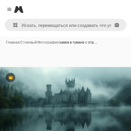
Magnific
Close menu
Поиск 
Главная
/
Стоковый
/
Фотографии
/
замок в тумане с отр…
Премиум