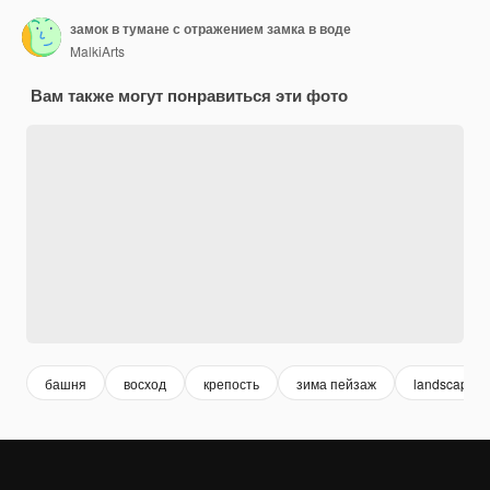
замок в тумане с отражением замка в воде
MalkiArts
Вам также могут понравиться эти фото
башня
восход
крепость
зима пейзаж
landscape