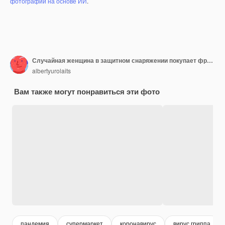
фотографий на основе ИИ
.
Случайная женщина в защитном снаряжении покупает фрукты во время карантина. концепция безопасности
albertyurolaits
Вам также могут понравиться эти фото
пандемия
супермаркет
коронавирус
вирус гриппа