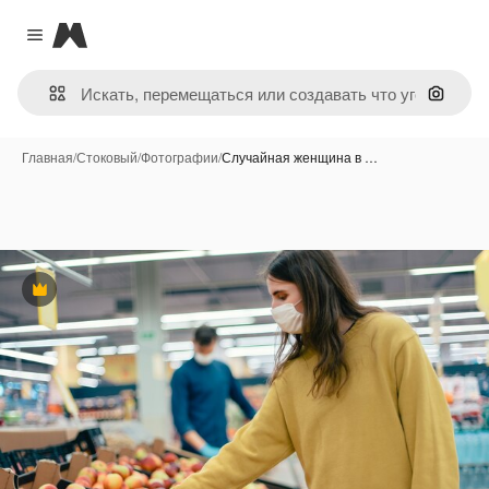
Magnific
Close menu
Поиск 
Главная
/
Стоковый
/
Фотографии
/
Случайная женщина в …
Премиум