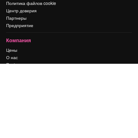
Политика файлов cookie
Центр доверия
Партнеры
Предприятие
Компания
Цены
О нас
Reviews
Вакансии
Поиск тенденций
Блог
События
Slidesgo
Продайте свой контент
Помещение для прессы
Ищете magnific.ai