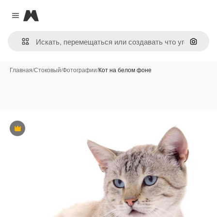
Magnific
Close menu
Поиск 
Главная
/
Стоковый
/
Фотографии
/
Кот на белом фоне
Премиум