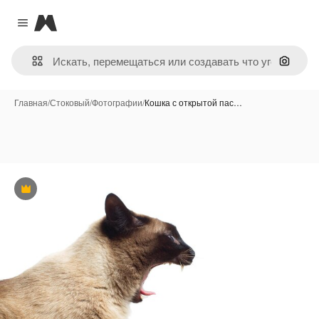
Magnific
Close menu
Поиск 
Главная
/
Стоковый
/
Фотографии
/
Кошка с открытой пас…
Премиум