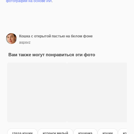
фотографий на основе ИИ
.
Кошка с открытой пастью на белом фоне
aspsvz
Вам также могут понравиться эти фото
глаза кошки
котенок милый
кошечка
кошки
коты