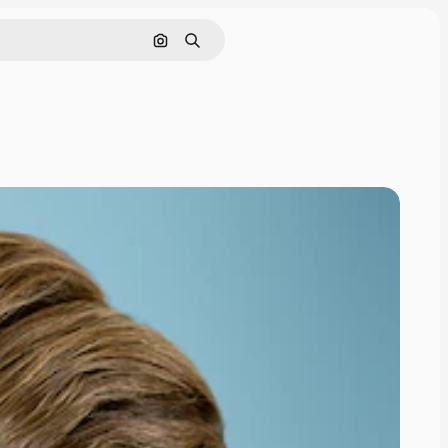
Поиск по изображению
Поиск