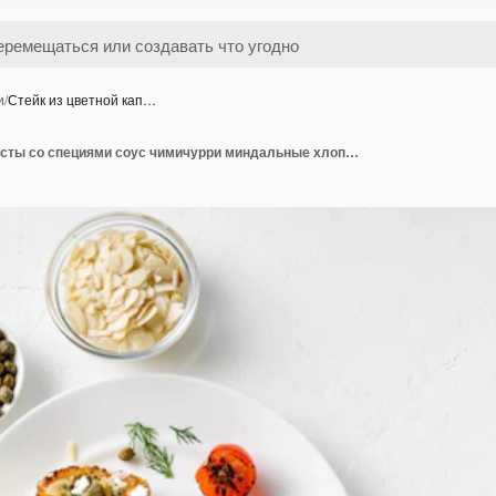
и
/
Стейк из цветной кап…
Стейк из цветной капусты со специями соус чимичурри миндальные хлопья оливки жареные помидоры черри и каперсы на белой тарелке Вегетарианская еда Белый фон Место для текста