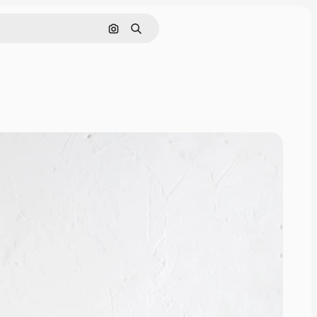
Поиск по изображению
Поиск