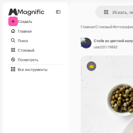
Создать
Главная
/
Стоковый
/
Фотографи
Главная
Поиск
user20119892
Стоковый
Посмотреть
Премиум
Все инструменты