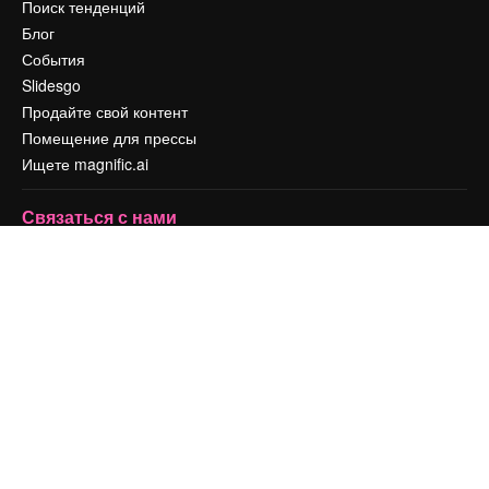
Поиск тенденций
Блог
События
Slidesgo
Продайте свой контент
Помещение для прессы
Ищете magnific.ai
Связаться с нами
Клиентская поддержка
Instagram
YouTube
LinkedIn
TikTok
Discord
X
Reddit