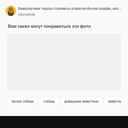
Кавалер кинг чарльз спаниель в красно-белом шарфе, изолированном на белом
lifeonwhite
Вам также могут понравиться эти фото
белая собака
собака
домашние животные
животные