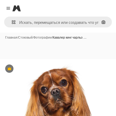
Magnific
Close menu
Поиск 
Главная
/
Стоковый
/
Фотографии
/
Кавалер кинг чарльз …
Премиум