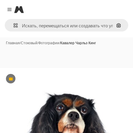
Magnific
Close menu
Поиск 
Главная
/
Стоковый
/
Фотографии
/
Кавалер Чарльз Кинг
Премиум