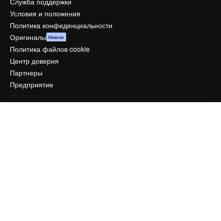
Служба поддержки
Условия и положения
Политика конфиденциальности
Оригиналы
Новое
Политика файлов cookie
Центр доверия
Партнеры
Предприятие
Компания
Цены
О нас
Reviews
Вакансии
Поиск тенденций
Блог
События
Slidesgo
Продайте свой контент