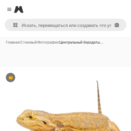
Magnific
Close menu
Поиск 
Главная
/
Стоковый
/
Фотографии
/
Центральный бородаты…
Премиум