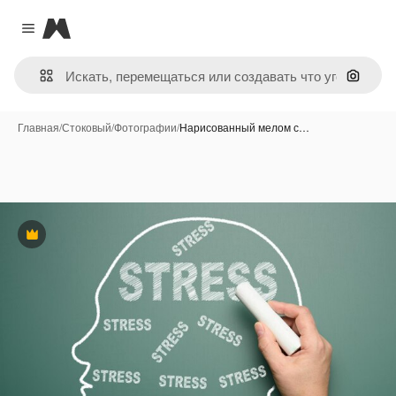
Magnific
Close menu
Поиск 
Главная
/
Стоковый
/
Фотографии
/
Нарисованный мелом с…
Премиум