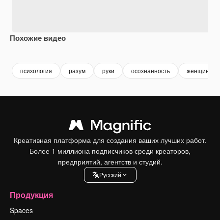
Похожие видео
Premium
Premium
Premium
Premium
психология
разум
руки
осознанность
женщина пс
Креативная платформа для создания ваших лучших работ.
Более 1 миллиона подписчиков среди креаторов,
предприятий, агентств и студий.
Pусский
Продукция
Spaces