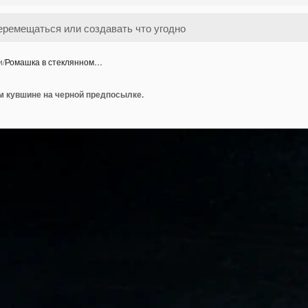
и
/
Ромашка в стеклянном…
м кувшине на черной предпосылке.