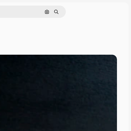
Поиск по изображению
Поиск