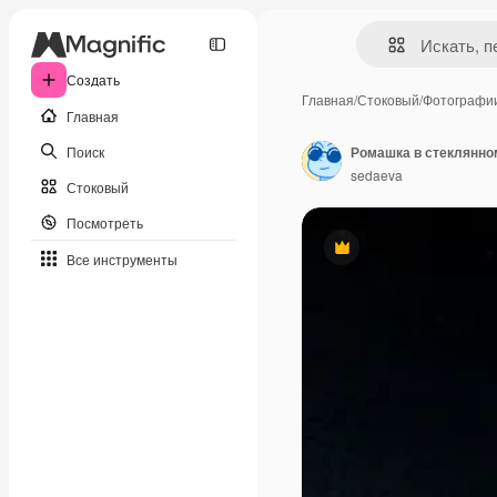
Создать
Главная
/
Стоковый
/
Фотографи
Главная
Поиск
Ромашка в стеклянно
sedaeva
Стоковый
Посмотреть
Премиум
Все инструменты