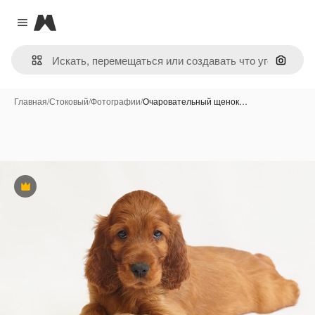
Magnific
Close menu
Поиск 
Главная
/
Стоковый
/
Фотографии
/
Очаровательный щенок…
Премиум