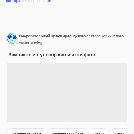
фотографий на основе ИИ
.
Очаровательный щенок ирландского сеттера коричневого цвета на белом фоне.
vadim_sheleg
Вам также могут понравиться эти фото
маленькие щенки
маленькая собака
щенок
пушистая с