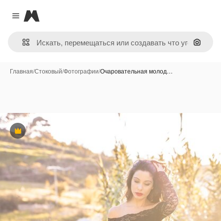
Magnific
Close menu
Поиск 
Главная
/
Стоковый
/
Фотографии
/
Очаровательная молод…
Премиум