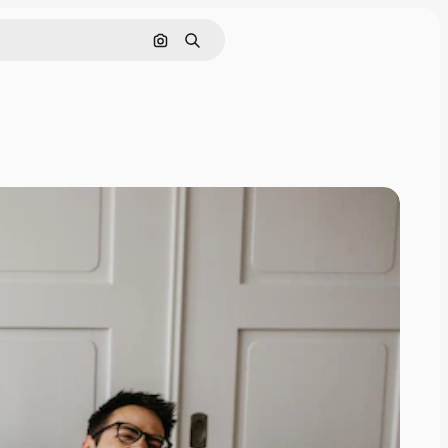
Поиск по изображению
Поиск