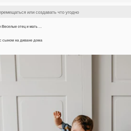
и
/
Веселые отец и мать …
с сыном на диване дома