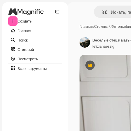
Создать
Главная
/
Стоковый
/
Фотографи
Главная
Поиск
Веселые отец и мать 
letiziahaessig
Стоковый
Посмотреть
Премиум
Все инструменты