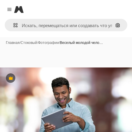
Magnific
Close menu
Поиск 
Главная
/
Стоковый
/
Фотографии
/
Веселый молодой чело…
Премиум