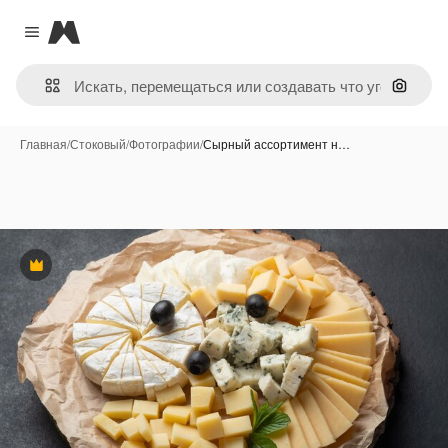
Magnific
Close menu
Поиск 
Главная
/
Стоковый
/
Фотографии
/
Сырный ассортимент н…
Премиум