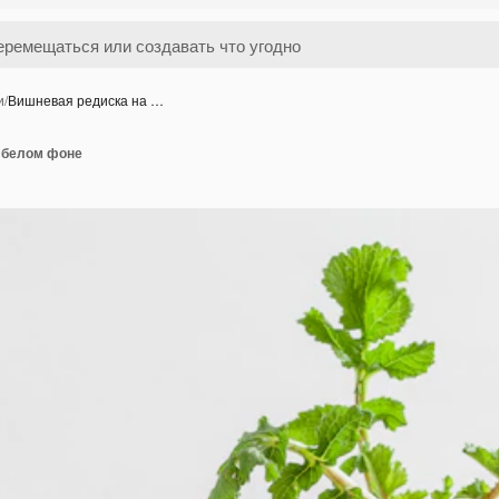
и
/
Вишневая редиска на …
 белом фоне