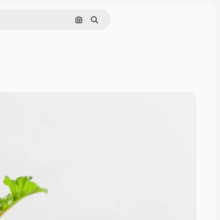
Поиск по изображению
Поиск