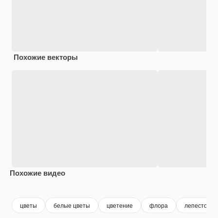
Похожие векторы
Похожие видео
Premium
Premium
Сгенерировано с помощью ИИ
Premium
Premium
Сгенериров
цветы
белые цветы
цветение
флора
лепесток