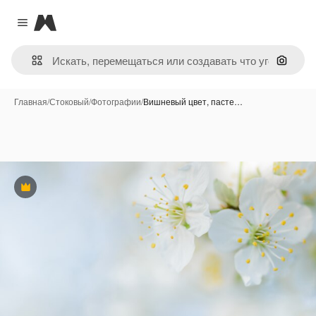
Magnific
Close menu
Поиск 
Главная
/
Стоковый
/
Фотографии
/
Вишневый цвет, пасте…
Премиум