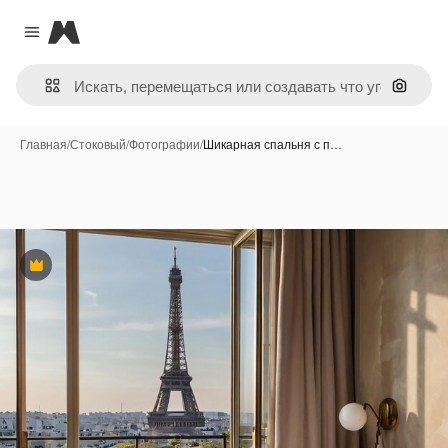
Magnific
Close menu
Поиск 
Главная
/
Стоковый
/
Фотографии
/
Шикарная спальня с п…
Премиум