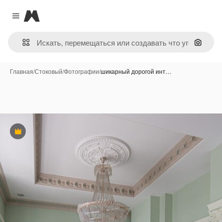
Magnific
Close menu
Поиск 
Главная
/
Стоковый
/
Фотографии
/
шикарный дорогой инт…
Премиум