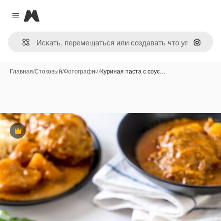
Magnific
Close menu
Поиск 
Главная
/
Стоковый
/
Фотографии
/
Куриная паста с соус…
Премиум